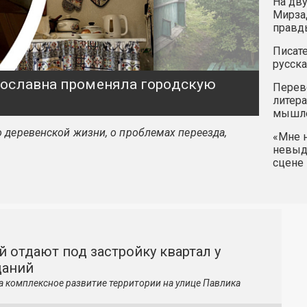
На дву
Мирзад
правд
Писате
русска
ярославна променяла городскую
Перев
литера
мышле
 деревенской жизни, о проблемах переезда,
«Мне н
невыду
сцене 
й отдают под застройку квартал у
даний
а комплексное развитие территории на улице Павлика