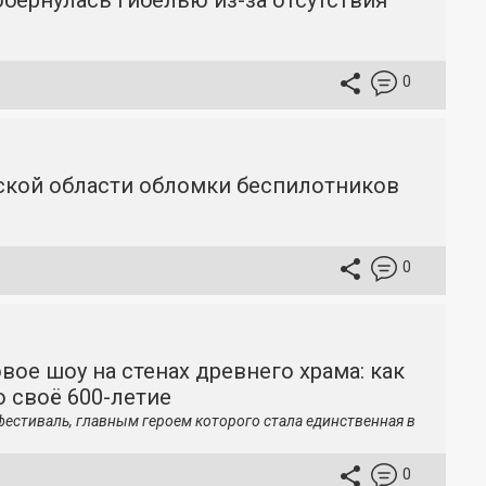
бернулась гибелью из-за отсутствия
0
вской области обломки беспилотников
0
вое шоу на стенах древнего храма: как
 своё 600-летие
фестиваль, главным героем которого стала единственная в
0