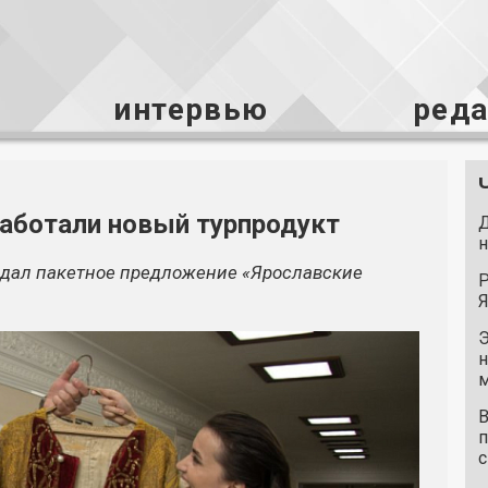
интервью
ред
работали новый турпродукт
Д
н
здал пакетное предложение «Ярославские
Р
Я
Э
н
м
В
п
с