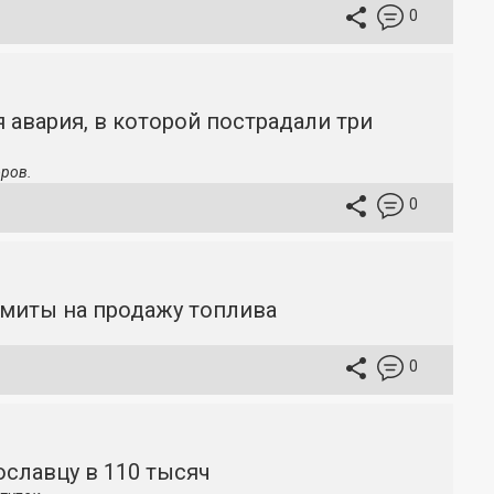
0
 авария, в которой пострадали три
ров.
0
имиты на продажу топлива
0
славцу в 110 тысяч