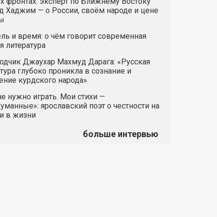
х фронтах: эксперт по Ближнему Востоку
 Хаджим — о России, своём народе и цене
ы
ль и время: о чём говорит современная
я литература
одчик Джаухар Махмуд Дарага: «Русская
тура глубоко проникла в сознание и
ние курдского народа»
е нужно играть. Мои стихи —
манные»: ярославский поэт о честности на
и в жизни
больше интервью