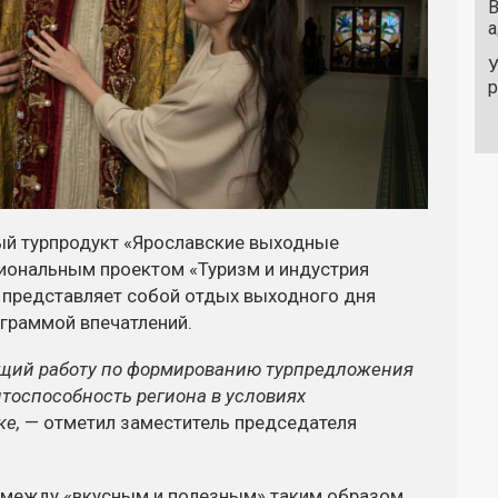
В
а
У
ый турпродукт «Ярославские выходные
циональным проектом «Туризм и индустрия
т представляет собой отдых выходного дня
ограммой впечатлений.
ющий работу по формированию турпредложения
тоспособность региона в условиях
ке,
— отметил заместитель председателя
 между «вкусным и полезным» таким образом,