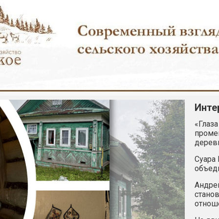
Инте
«Глаза
промен
дерев
Суара 
объед
Андрей
станов
отнош