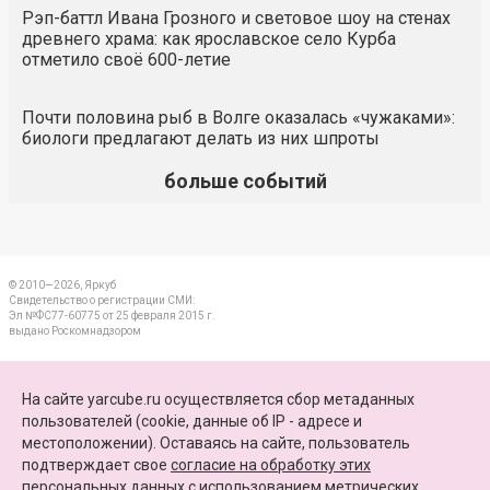
Рэп-баттл Ивана Грозного и световое шоу на стенах
древнего храма: как ярославское село Курба
отметило своё 600-летие
Почти половина рыб в Волге оказалась «чужаками»:
биологи предлагают делать из них шпроты
больше событий
© 2010—2026, Яркуб
Свидетельство о регистрации СМИ:
Эл №ФС77-60775 от 25 февраля 2015 г.
выдано Роскомнадзором
КОНТАКТЫ
На сайте yarcube.ru осуществляется сбор метаданных
пользователей (cookie, данные об IP - адресе и
ПАРТНЕРЫ
местоположении). Оставаясь на сайте, пользователь
подтверждает свое
согласие на обработку этих
КАРТА САЙТА
персональных данных
c использованием метрических