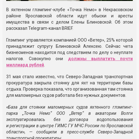
В яхтенном глэмпинг-клубе «Точка Немо» в Некрасовском
районе Ярославской области идут обыски и аресты
имущества в связи с делом Елены Блиновской. Об этом
рассказал Telegram-канал BRIEF.
Глэмпинг управляется компанией ООО «Ветер», 25% которой
принадлежит супругу Блиновской Алексею. Сейчас чета
бизнесменов находится под следствием по делу о неуплате
налогов. Совокупно они
должны выплатить почти
миллиард рублей
.
31 мая стало известно, что Северо-Западная транспортная
прокуратура закрыла стоянку для яхт на территории базы
отдыха. Проверка показала, что организованная там стоянка
для маломерных судов работала без нужных документов.
«База для стоянки маломерных судов яхтенного глэмпинг-
парка „Точка Немо“ ООО „Ветер“ в акватории Волги
эксплуатировалась без договора водопользования
и регистрации в центре ГИМС ГУ МЧС России по Ярославской
области», — сообщили в пресс-службе Северо-Западной
транспортной прокуратуры.