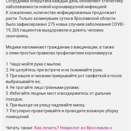
Сотрудники оперштаба каждый день обновляют статистику
заболеваемости новой коронавирусной инфекцией.
К сожалению, количество инфицированных продолжает
расти. Только за минувшие сутки в Ярославской области
было зафиксировано 275 новых случаев заболевания COVID-
19, 265 пациентов выздоровели и девять человек
скончались.
Медики напоминают гражданам о вакцинации, а также
о семи простых правилах профилактики коронавируса:
1. Чаще мойте руки с мылом;
2. Не целуйтесь при встрече и не пожимайте руки;
3. При кашле и чихании прикрывайте рот салфеткой и после
выбрасывайте ее;
4. Не трогайте лицо грязными руками;
5. Избегайте людных мест и воздержитесь от дальних
поездок;
6. При выходе на улицу надевайте маску;
7. Регулярно проветривайте и проводите влажную уборку
помещений.
Читать также:
Как лечить? Невролог из Ярославля о