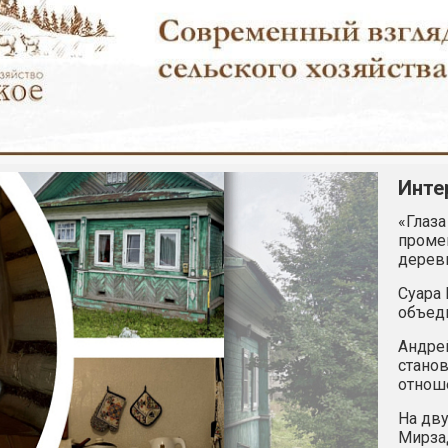
Инте
«Глаза
промен
дерев
Суара 
объед
Андрей
станов
отнош
На дву
Мирзад