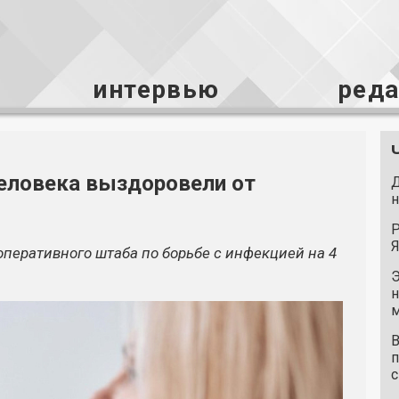
интервью
ред
человека выздоровели от
Д
н
Р
Я
перативного штаба по борьбе с инфекцией на 4
Э
н
м
В
п
с