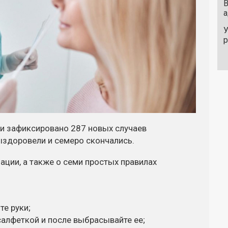
В
а
У
ти зафиксировано 287 новых случаев
выздоровели и семеро скончались.
ции, а также о семи простых правилах
те руки;
салфеткой и после выбрасывайте ее;