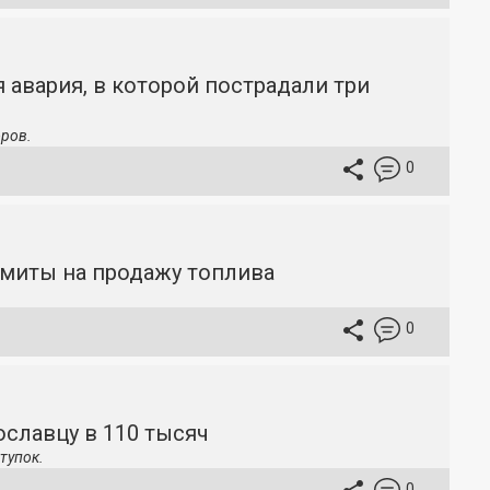
 авария, в которой пострадали три
ров.
0
имиты на продажу топлива
0
славцу в 110 тысяч
тупок.
0