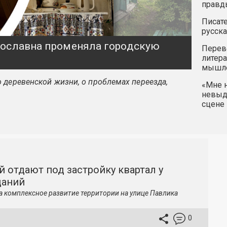
правд
Писате
русска
ярославна променяла городскую
Перев
литера
мышле
 деревенской жизни, о проблемах переезда,
«Мне н
невыду
сцене 
й отдают под застройку квартал у
даний
а комплексное развитие территории на улице Павлика
0