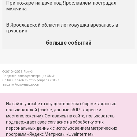
При пожаре на даче под Ярославлем пострадал
мужчина
В Ярославской области легковушка врезалась в
грузовик
больше событий
© 2010—2026, Яркуб
Свидетельство о регистрации СМИ:
Эл №ФС77-60775 от 25 февраля 2015 г.
выдано Роскомнадзором
КОНТАКТЫ
На сайте yarcube.ru осуществляется сбор метаданных
пользователей (cookie, данные об IP - адресе и
ПАРТНЕРЫ
местоположении). Оставаясь на сайте, пользователь
подтверждает свое
согласие на обработку этих
КАРТА САЙТА
персональных данных
c использованием метрических
программ «Яндекс.Метрика», «LiveInternet».
+7 (4852) 64-15-52