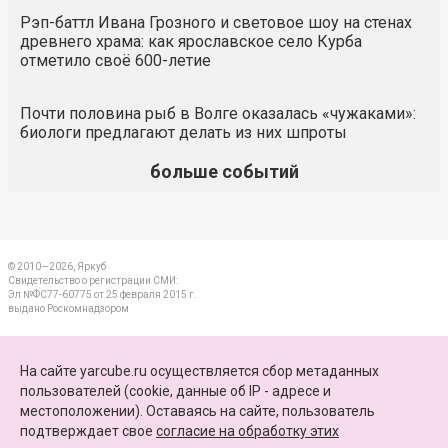
Рэп-баттл Ивана Грозного и световое шоу на стенах
древнего храма: как ярославское село Курба
отметило своё 600-летие
Почти половина рыб в Волге оказалась «чужаками»:
биологи предлагают делать из них шпроты
больше событий
© 2010—2026, Яркуб
Свидетельство о регистрации СМИ:
Эл №ФС77-60775 от 25 февраля 2015 г.
выдано Роскомнадзором
КОНТАКТЫ
На сайте yarcube.ru осуществляется сбор метаданных
пользователей (cookie, данные об IP - адресе и
ПАРТНЕРЫ
местоположении). Оставаясь на сайте, пользователь
подтверждает свое
согласие на обработку этих
КАРТА САЙТА