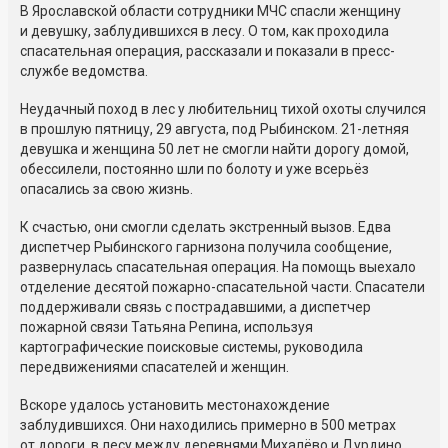
В Ярославской области сотрудники МЧС спасли женщину
и девушку, заблудившихся в лесу. О том, как проходила
спасательная операция, рассказали и показали в пресс-
службе ведомства.
Неудачный поход в лес у любительниц тихой охоты случился
в прошлую пятницу, 29 августа, под Рыбинском. 21-летняя
девушка и женщина 50 лет не смогли найти дорогу домой,
обессилели, постоянно шли по болоту и уже всерьёз
опасались за свою жизнь.
К счастью, они смогли сделать экстренный вызов. Едва
диспетчер Рыбинского гарнизона получила сообщение,
развернулась спасательная операция. На помощь выехало
отделение десятой пожарно-спасательной части. Спасатели
поддерживали связь с пострадавшими, а диспетчер
пожарной связи Татьяна Репина, используя
картографические поисковые системы, руководила
передвижениями спасателей и женщин.
Вскоре удалось установить местонахождение
заблудившихся. Они находились примерно в 500 метрах
от дороги, в лесу между деревнями Михалёво и Дурдино.