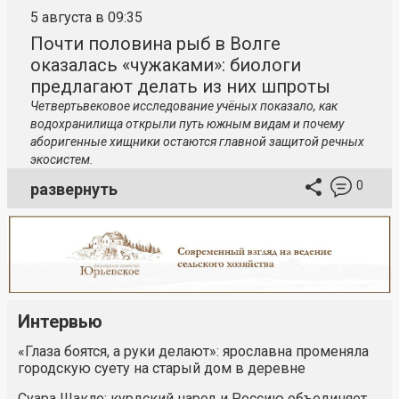
5 августа в 09:35
Почти половина рыб в Волге
оказалась «чужаками»: биологи
предлагают делать из них шпроты
Четвертьвековое исследование учёных показало, как
водохранилища открыли путь южным видам и почему
аборигенные хищники остаются главной защитой речных
экосистем.
0
развернуть
Интервью
«Глаза боятся, а руки делают»: ярославна променяла
городскую суету на старый дом в деревне
Суара Шакле: курдский народ и Россию объединяет