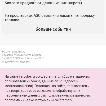
биологи предлагают делать из них шпроты
На ярославских АЗС отменили лимиты на продажу
топлива
больше событий
© 2010—2026, Яркуб
Свидетельство о регистрации СМИ:
Эл №ФС77-60775 от 25 февраля 2015 г.
выдано Роскомнадзором
КОНТАКТЫ
На сайте yarcube.ru осуществляется сбор метаданных
пользователей (cookie, данные об IP - адресе и
ПАРТНЕРЫ
местоположении). Оставаясь на сайте, пользователь
подтверждает свое
согласие на обработку этих
КАРТА САЙТА
персональных данных
c использованием метрических
программ «Яндекс.Метрика», «LiveInternet».
+7 (4852) 64-15-52
info@yarcube.ru