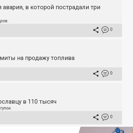
 авария, в которой пострадали три
ров.
0
имиты на продажу топлива
0
славцу в 110 тысяч
тупок.
0