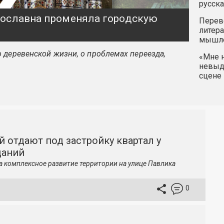
русска
ярославна променяла городскую
Перев
литера
мышле
 деревенской жизни, о проблемах переезда,
«Мне н
невыду
сцене 
й отдают под застройку квартал у
даний
а комплексное развитие территории на улице Павлика
0