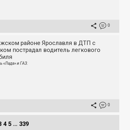
0
лжском районе Ярославля в ДТП с
иком пострадал водитель легкового
биля
ь «Лада» и ГАЗ.
0
3
4
5
...
339