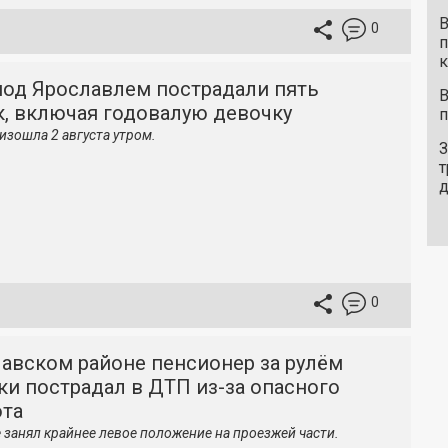
В
0
п
к
под Ярославлем пострадали пять
В
к, включая годовалую девочку
п
изошла 2 августа утром.
З
т
0
лавском районе пенсионер за рулём
и пострадал в ДТП из-за опасного
ота
 занял крайнее левое положение на проезжей части.