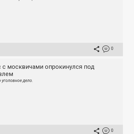
0
с с москвичами опрокинулся под
влем
 уголовное дело.
0