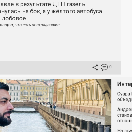
авле в результате ДТП газель
нулась на бок, а у жёлтого автобуса
о лобовое
оворят, что есть пострадавшие.
0
Инте
Суара 
объед
Андрей
станов
отнош
На дву