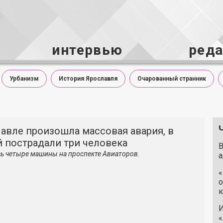
интервью
ред
Урбанизм
История Ярославля
Очарованный странник
авле произошла массовая авария, в
 пострадали три человека
В
ь четыре машины на проспекте Авиаторов.
а
«
о
к
И
«