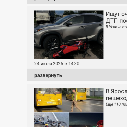
Ищут оч
ДТП по
В Угличе ст
24 июля 2026 в 14:30
развернуть
В Яросл
пешехо
Ещё 110 по