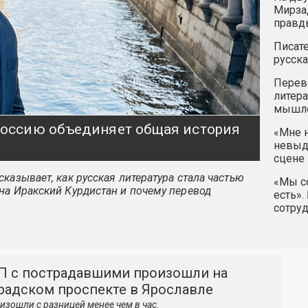
Мирзад
правд
Писате
русска
Перев
литера
мышле
 Россию объединяет общая история
«Мне н
невыду
сцене 
казывает, как русская литература стала частью
«Мы со
на Иракский Курдистан и почему перевод
есть».
сотру
П с пострадавшими произошли на
радском проспекте в Ярославле
изошли с разницей менее чем в час.