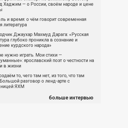
 Хаджим — о России, своём народе и цене
ы
ль и время: о чём говорит современная
я литература
одчик Джаухар Махмуд Дарага: «Русская
тура глубоко проникла в сознание и
ние курдского народа»
е нужно играть. Мои стихи —
манные»: ярославский поэт о честности на
и в жизни
здаём то, чего там нет, из того, что там
 Большой разговор о ленд-арте с
дницей ЯХМ
больше интервью