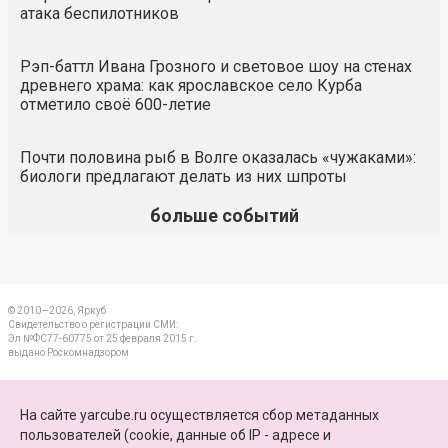
атака беспилотников
Рэп-баттл Ивана Грозного и световое шоу на стенах
древнего храма: как ярославское село Курба
отметило своё 600-летие
Почти половина рыб в Волге оказалась «чужаками»:
биологи предлагают делать из них шпроты
больше событий
© 2010—2026, Яркуб
Свидетельство о регистрации СМИ:
Эл №ФС77-60775 от 25 февраля 2015 г.
выдано Роскомнадзором
КОНТАКТЫ
На сайте yarcube.ru осуществляется сбор метаданных
пользователей (cookie, данные об IP - адресе и
ПАРТНЕРЫ