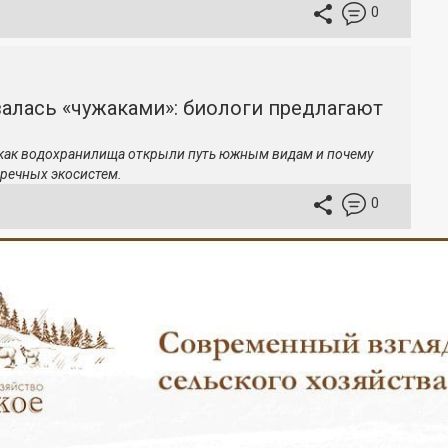
0
залась «чужаками»: биологи предлагают
 как водохранилища открыли путь южным видам и почему
речных экосистем.
0