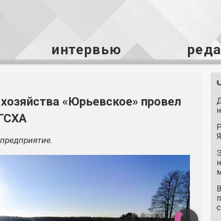
интервью
ред
 хозяйства «Юрьевское» провел
Д
н
ЯГСХА
Р
Я
предприятие.
Э
н
м
В
п
с