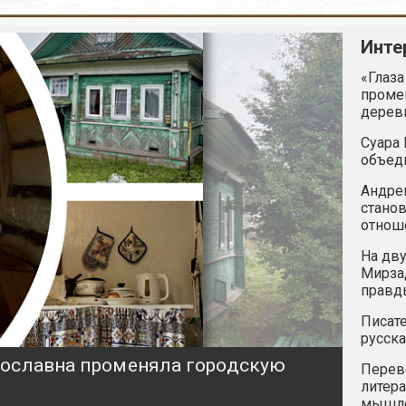
Инте
«Глаза
промен
дерев
Суара 
объед
Андрей
станов
отнош
На дву
Мирзад
правд
Писате
русска
ярославна променяла городскую
Перев
литера
мышле