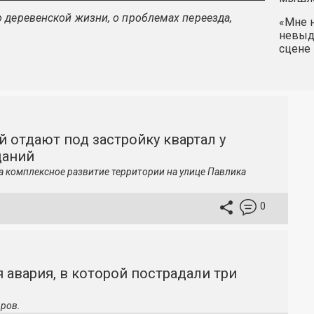
 деревенской жизни, о проблемах переезда,
«Мне н
невыду
сцене 
й отдают под застройку квартал у
даний
а комплексное развитие территории на улице Павлика
0
 авария, в которой пострадали три
ров.