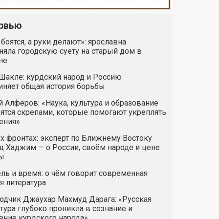
рвью
 боятся, а руки делают»: ярославна
яла городскую суету на старый дом в
не
Шакле: курдский народ и Россию
иняет общая история борьбы
 Алфёров: «Наука, культура и образование
ятся скрепами, которые помогают укреплять
ения»
х фронтах: эксперт по Ближнему Востоку
 Хаджим — о России, своём народе и цене
ы
ль и время: о чём говорит современная
я литература
одчик Джаухар Махмуд Дарага: «Русская
тура глубоко проникла в сознание и
ние курдского народа»