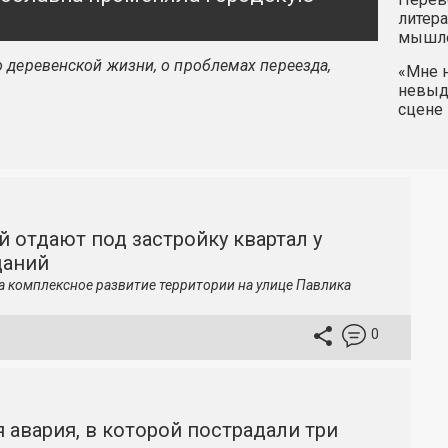
литера
мышле
 деревенской жизни, о проблемах переезда,
«Мне н
невыду
сцене 
й отдают под застройку квартал у
даний
а комплексное развитие территории на улице Павлика
0
 авария, в которой пострадали три