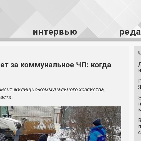
интервью
ред
ет за коммунальное ЧП: когда
Д
н
Р
Я
амент
жилищно-коммунального
хозяйства,
асти.
Э
н
м
В
п
с