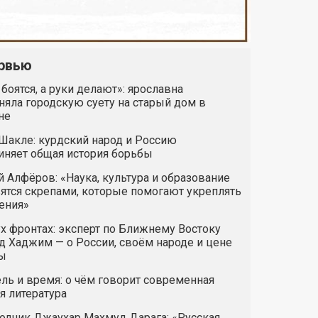
рвью
 боятся, а руки делают»: ярославна
яла городскую суету на старый дом в
не
Шакле: курдский народ и Россию
иняет общая история борьбы
 Алфёров: «Наука, культура и образование
ятся скрепами, которые помогают укреплять
ения»
х фронтах: эксперт по Ближнему Востоку
 Хаджим — о России, своём народе и цене
ы
ль и время: о чём говорит современная
я литература
одчик Джаухар Махмуд Дарага: «Русская