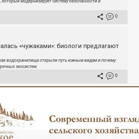
, который модернизирует систему безопасности и
0
залась «чужаками»: биологи предлагают
 как водохранилища открыли путь южным видам и почему
речных экосистем.
0