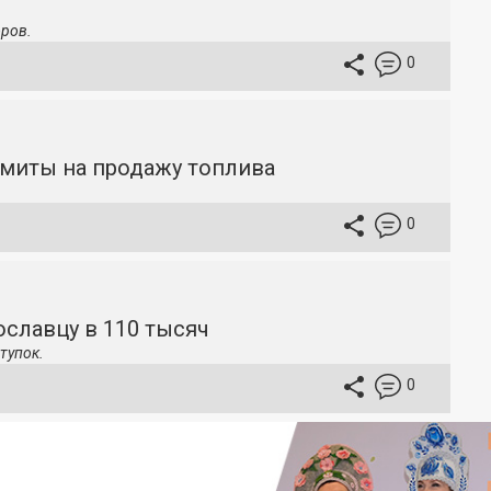
ров.
0
имиты на продажу топлива
0
славцу в 110 тысяч
тупок.
0