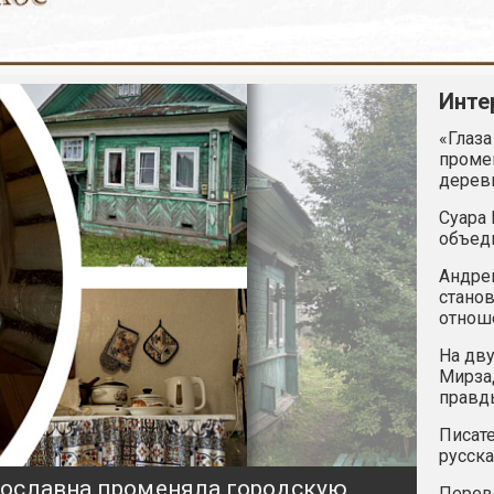
Инте
«Глаза
промен
дерев
Суара 
объед
Андрей
станов
отнош
На дву
Мирзад
правд
Писате
русска
ярославна променяла городскую
Перев