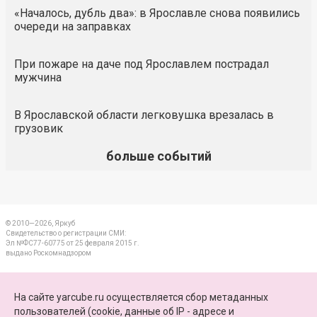
«Началось, дубль два»: в Ярославле снова появились
очереди на заправках
При пожаре на даче под Ярославлем пострадал
мужчина
В Ярославской области легковушка врезалась в
грузовик
больше событий
© 2010—2026, Яркуб
Свидетельство о регистрации СМИ:
Эл №ФС77-60775 от 25 февраля 2015 г.
выдано Роскомнадзором
КОНТАКТЫ
На сайте yarcube.ru осуществляется сбор метаданных
пользователей (cookie, данные об IP - адресе и
ПАРТНЕРЫ