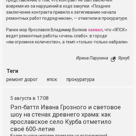
представление о том, что контракт не был заключен
вовремя из-за нарушений в ходе закупки. «Позднее
заключение контракта привело к затягиванию начала
ремонтных работ подрядчиком», — отметили в прокуратуре.
Ранее мэр Ярославля Владимир Волков
заявил
, что «ЯПСК»
ведет ремонтные работы «очень слабо»: в городе
«ям огромное количество», а темп «только-только набрали».
Ирина Парухина
Яркуб
Теги
ремонт дорог
япск
прокуратура
5 августа в 17:08
Рэп-баттл Ивана Грозного и световое
шоу на стенах древнего храма: как
ярославское село Курба отметило
своё 600-летие
Более тысячи человек приехали на исторический