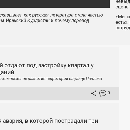
невыду
сцене 
казывает, как русская литература стала частью
«Мы со
на Иракский Курдистан и почему перевод
есть».
сотру
й отдают под застройку квартал у
даний
а комплексное развитие территории на улице Павлика
0
 авария, в которой пострадали три