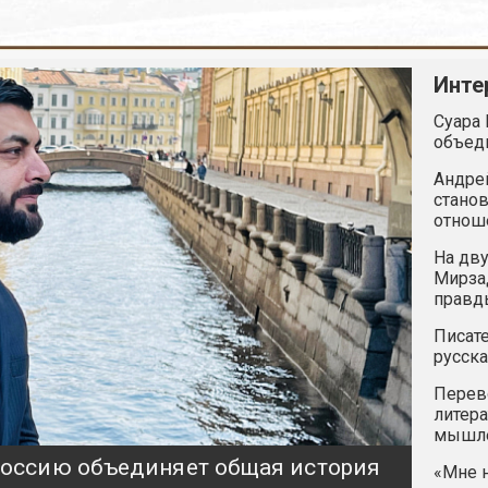
Инте
Суара 
объед
Андрей
станов
отнош
На дву
Мирзад
правд
Писате
русска
Перев
литера
мышле
 Россию объединяет общая история
«Мне н