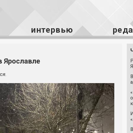
интервью
ред
в Ярославле
Р
Я
ся.
В
а
«
о
к
И
«
В