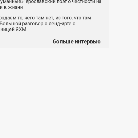
манные»: ярославский поэт о честности на
и в жизни
здаём то, чего там нет, из того, что там
 Большой разговор о ленд-арте с
дницей ЯХМ
больше интервью