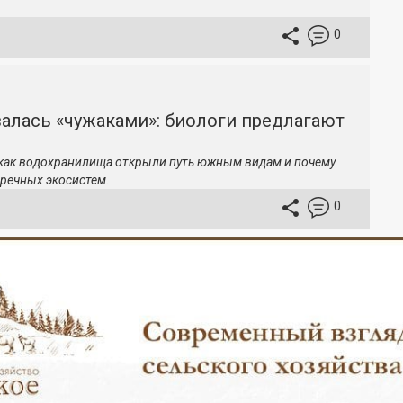
0
залась «чужаками»: биологи предлагают
 как водохранилища открыли путь южным видам и почему
речных экосистем.
0