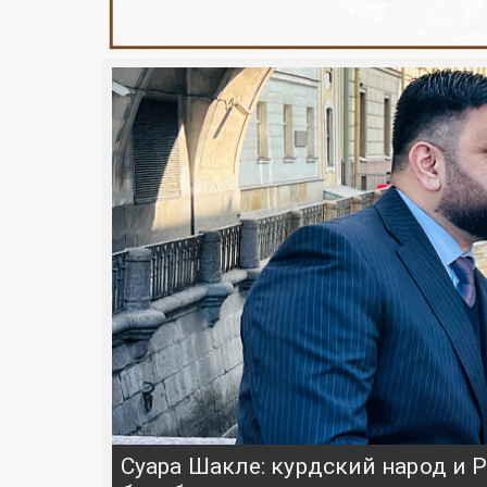
Суара Шакле: курдский народ и