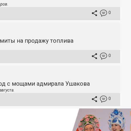
ров.
0
имиты на продажу топлива
0
ход с мощами адмирала Ушакова
августа.
0