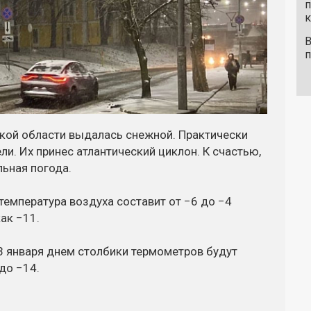
п
к
В
п
кой области выдалась снежной. Практически
и. Их принес атлантический циклон. К счастью,
льная погода.
 температура воздуха составит от −6 до −4
ак −11.
23 января днем столбики термометров будут
до −14.