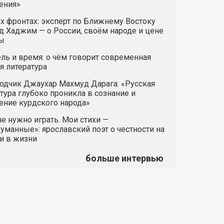
ения»
х фронтах: эксперт по Ближнему Востоку
 Хаджим — о России, своём народе и цене
ы
ль и время: о чём говорит современная
я литература
одчик Джаухар Махмуд Дарага: «Русская
тура глубоко проникла в сознание и
ние курдского народа»
е нужно играть. Мои стихи —
манные»: ярославский поэт о честности на
и в жизни
больше интервью