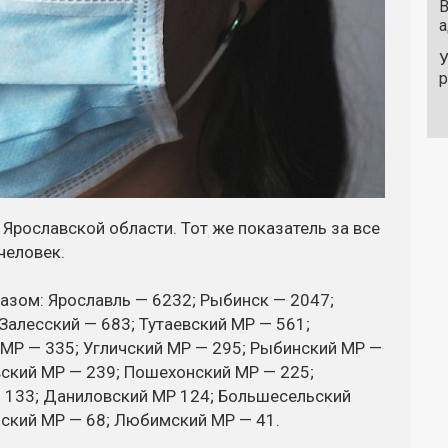
В
а
У
 Ярославской области. Тот же показатель за все
человек.
зом: Ярославль — 6232; Рыбинск — 2047;
 Залесский — 683; Тутаевский МР — 561;
 МР — 335; Угличский МР — 295; Рыбинский МР —
вский МР — 239; Пошехонский МР — 225;
 133; Даниловский МР 124; Большесельский
йский МР — 68; Любимский МР — 41.