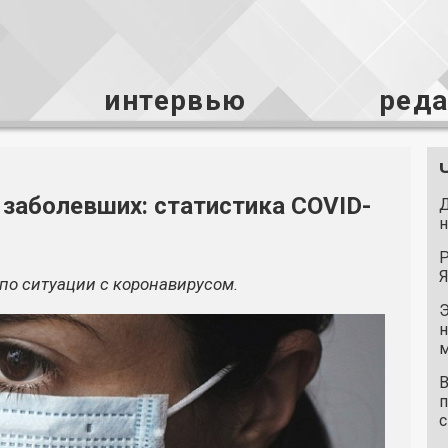
интервью
ред
 заболевших: статистика COVID-
Д
н
Р
Я
о ситуации с коронавирусом.
Э
н
м
В
п
с