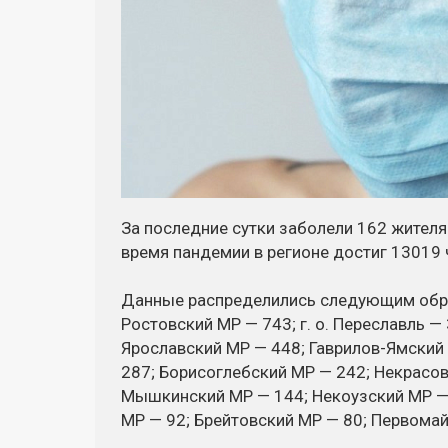
За последние сутки заболели 162 жителя
время пандемии в регионе достиг 13019 
Данные распределились следующим обра
Ростовский МР — 743; г. о. Переславль —
Ярославский МР — 448; Гаврилов-Ямский
287; Борисоглебский МР — 242; Некрасо
Мышкинский МР — 144; Некоузский МР —
МР — 92; Брейтовский МР — 80; Первома