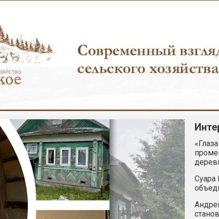
Инте
«Глаза
промен
дерев
Суара 
объед
Андрей
станов