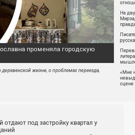
отнош
На дву
Мирзад
правд
Писате
русска
ярославна променяла городскую
Перев
литера
мышле
 деревенской жизни, о проблемах переезда,
«Мне н
невыду
сцене 
й отдают под застройку квартал у
даний