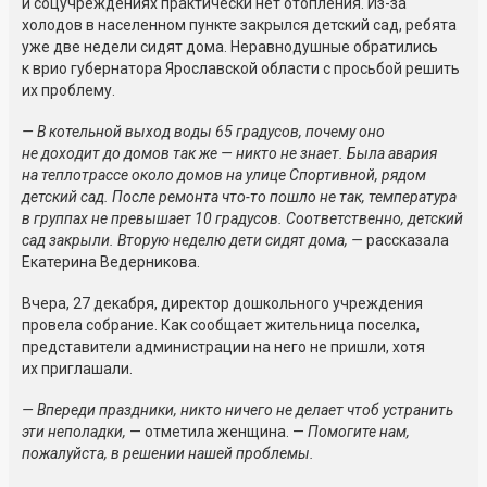
и соцучреждениях практически нет отопления. Из-за
холодов в населенном пункте закрылся детский сад, ребята
уже две недели сидят дома. Неравнодушные обратились
к врио губернатора Ярославской области с просьбой решить
их проблему.
— В котельной выход воды 65 градусов, почему оно
не доходит до домов так же — никто не знает. Была авария
на теплотрассе около домов на улице Спортивной, рядом
детский сад. После ремонта что-то пошло не так, температура
в группах не превышает 10 градусов. Соответственно, детский
сад закрыли. Вторую неделю дети сидят дома, —
рассказала
Екатерина Ведерникова.
Вчера, 27 декабря, директор дошкольного учреждения
провела собрание. Как сообщает жительница поселка,
представители администрации на него не пришли, хотя
их приглашали.
— Впереди праздники, никто ничего не делает чтоб устранить
эти неполадки,
— отметила женщина. —
Помогите нам,
пожалуйста, в решении нашей проблемы.