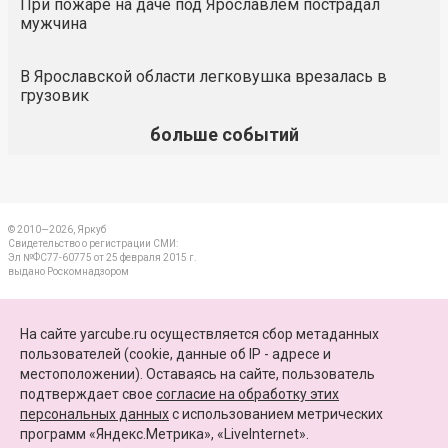
При пожаре на даче под Ярославлем пострадал
мужчина
В Ярославской области легковушка врезалась в
грузовик
больше событий
© 2010—2026, Яркуб
Свидетельство о регистрации СМИ:
Эл №ФС77-60775 от 25 февраля 2015 г.
выдано Роскомнадзором
КОНТАКТЫ
На сайте yarcube.ru осуществляется сбор метаданных
пользователей (cookie, данные об IP - адресе и
ПАРТНЕРЫ
местоположении). Оставаясь на сайте, пользователь
подтверждает свое
согласие на обработку этих
КАРТА САЙТА
персональных данных
c использованием метрических
программ «Яндекс.Метрика», «LiveInternet».
+7 (4852) 64-15-52
info@yarcube.ru