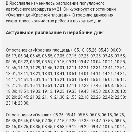
В Ярославле изменилось расписание популярного
автобусного маршрута № 21. Он курсирует от остановки
«Очапки» до «Красной площади». В графике движения
сократилось количество рейсов в выходные дни.
Актуальное расписание в нерабочие дни:
От остановки «Красная площадь»: 05.10; 05.26; 05.43; 06.00;
06.17; 06.34; 06.45; 06.55; 07.05; 07.15; 07.25; 07.35; 07.45; 07.55;
08.05; 08.22; 08.39; 08.57; 09.15; 09.31; 09.47; 10.04; 10.21; 10.38;
10.55; 11.12; 11.29; 11.45; 12.01; 12.11; 12.21; 12.31; 12.41; 12.51;
13.01; 13.11; 13.21; 13.31; 13.41; 13.51; 14.01; 14.11; 14.21; 14.31;
14.41; 14.51; 15.01; 15.11; 15.21; 15.31; 15.41; 15.51; 16.01; 16.11;
16.21; 16.31; 16.41; 16.51; 17.01; 17.11; 17.28; 17.46; 18.03; 18.21;
18.39; 18.51; 19.03; 19.13; 19.23; 19.33; 19.43; 19.53; 20.03; 20.13;
20.29; 20.45; 21.02; 21.19; 21.36; 21.53; 22.10; 22.26; 22.42; 22.58;
23.14; 23.30.
От остановки «Очапки»: 05.26; 05.41; 05.55; 06.05; 06.15; 06.25;
06.35; 06.45; 06.55; 07.05; 07.15; 07.25; 07.35; 07.47; 07.55; 08.05;
08.15; 08.25; 08.35; 08.45; 08.58; 09.12; 09.29; 09.47; 10.05; 10.21;