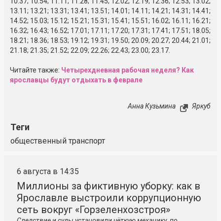
10.37; 10.54; 11.11; 11.28; 11.45; 12.02; 12.19; 12.36; 12.53; 13.02;
13.11; 13.21; 13.31; 13.41; 13.51; 14.01; 14.11; 14.21; 14.31; 14.41;
14.52; 15.03; 15.12; 15.21; 15.31; 15.41; 15.51; 16.02; 16.11; 16.21;
16.32; 16.43; 16.52; 17.01; 17.11; 17.20; 17.31; 17.41; 17.51; 18.05;
18.21; 18.36; 18.53; 19.12; 19.31; 19.50; 20.09; 20.27; 20.44; 21.01;
21.18; 21.35; 21.52; 22.09; 22.26; 22.43; 23.00; 23.17.
Читайте также:
Четырехдневная рабочая неделя? Как
ярославцы будут отдыхать в феврале
Анна Кузьмина
Яркуб
Теги
общественный транспорт
6 августа в 14:35
Миллионы за фиктивную уборку: как в
Ярославле выстроили коррупционную
сеть вокруг «Горзеленхозстроя»
Следствие и суды установили чёткую механику, по