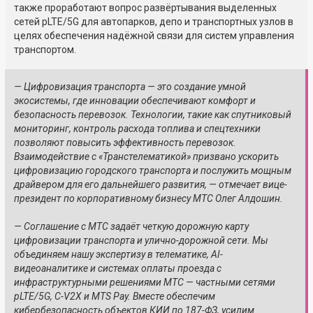
также проработают вопрос развёртывания выделенных
сетей pLTE/5G для автопарков, депо и транспортных узлов в
целях обеспечения надёжной связи для систем управления
транспортом.
— Цифровизация транспорта — это создание умной
экосистемы, где инновации обеспечивают комфорт и
безопасность перевозок. Технологии, такие как спутниковый
мониторинг, контроль расхода топлива и спецтехники
позволяют повысить эффективность перевозок.
Взаимодействие с «Транстелематикой» призвано ускорить
цифровизацию городского транспорта и послужить мощным
драйвером для его дальнейшего развития, — отмечает вице-
президент по корпоративному бизнесу МТС Олег Алдошин.
— Соглашение с МТС задаёт четкую дорожную карту
цифровизации транспорта и улично-дорожной сети. Мы
объединяем нашу экспертизу в телематике, AI-
видеоаналитике и системах оплаты проезда с
инфраструктурными решениями МТС — частными сетями
pLTE/5G, C-V2X и MTS Pay. Вместе обеспечим
кибербезопасность объектов КИИ по 187-ФЗ, усилим