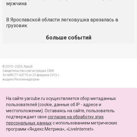
мужчина
В Ярославской области легковушка врезалась в
грузовик
больше событий
© 2010—2026, Яркуб
Свидетельство о регистрации СМИ:
Эл №ФС77-60775 от 25 февраля 2015 г.
выдано Роскомнадзором
КОНТАКТЫ
На сайте yarcube.ru осуществляется сбор метаданных
пользователей (cookie, данные об IP - адресе и
ПАРТНЕРЫ
местоположении). Оставаясь на сайте, пользователь
подтверждает свое
согласие на обработку этих
КАРТА САЙТА
персональных данных
c использованием метрических
программ «Яндекс.Метрика», «LiveInternet».
+7 (4852) 64-15-52
info@yarcube.ru