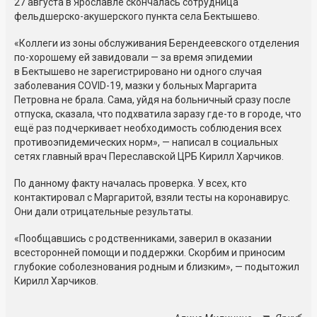
27 августа в Ярославле скончалась сотрудница
фельдшерско-акушерского пункта села Бектышево.
«Коллеги из зоны обслуживания Берендеевского отделения
по-хорошему ей завидовали — за время эпидемии
в Бектышево не зарегистрировано ни одного случая
заболевания COVID-19, мазки у больных Маргарита
Петровна не брала. Сама, уйдя на больничный сразу после
отпуска, сказала, что подхватила заразу где-то в городе, что
ещё раз подчеркивает необходимость соблюдения всех
противоэпидемических норм», — написал в социальных
сетях главный врач Переславской ЦРБ Кирилл Харчиков.
По данному факту началась проверка. У всех, кто
контактировал с Маргаритой, взяли тесты на коронавирус.
Они дали отрицательные результаты.
«Пообщавшись с родственниками, заверил в оказании
всесторонней помощи и поддержки. Скорбим и приносим
глубокие соболезнования родным и близким», — подытожил
Кирилл Харчиков.