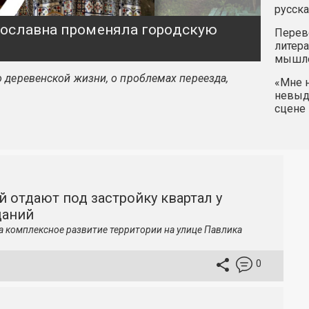
русска
ярославна променяла городскую
Перев
литера
мышле
 деревенской жизни, о проблемах переезда,
«Мне н
невыду
сцене 
й отдают под застройку квартал у
даний
а комплексное развитие территории на улице Павлика
0