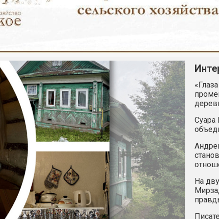
Инте
«Глаза
промен
дерев
Суара 
объед
Андрей
станов
отнош
На дву
Мирзад
правд
Писате