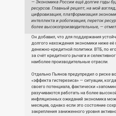
— Экономика России ещё долгие годы бу
ресурсов. Главный рецепт, на мой взгля
цифровизация, платформизация экономик
интеллекта и роботизация, переток ресу
более высокопроизводительные, — отмет
Он добавил, что для поддержания устой
долгого нахождения экономики ниже её 
денежно-кредитной политики. ВТБ, по ег
за счёт кредитного рычага и селективно
наиболее производительные отрасли.
Отдельно Пьянов предупредил о риске в
«эффекта гистерезиса» — ситуации, когд
своего потенциала, фактически «запомин
разучиваются работать на более высокой
инфляционных ожиданий экономика може
месяцев, однако если это состояние сохр
закрепления заниженного уровня активно