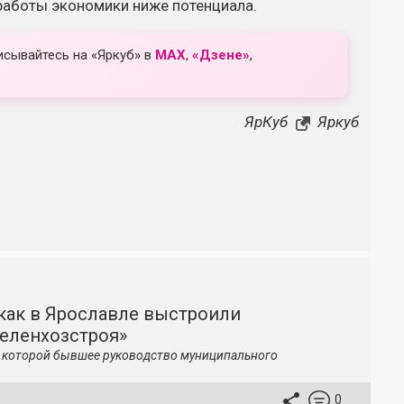
работы экономики ниже потенциала.
исывайтесь на «Яркуб» в
MAX
,
«Дзене»
,
ЯрКуб
Яркуб
как в Ярославле выстроили
зеленхозстроя»
по которой бывшее руководство муниципального
0