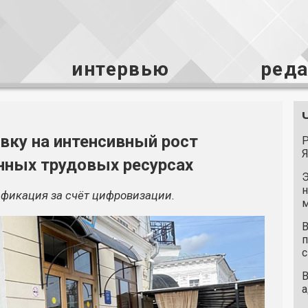
интервью
ред
вку на интенсивный рост
Р
Я
нных трудовых ресурсах
Э
н
фикация за счёт цифровизации.
м
В
п
с
В
а