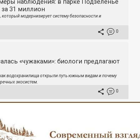
меры наблюдения: в парке Подзеленье
 за 31 миллион
, который модернизирует систему безопасности и
0
залась «чужаками»: биологи предлагают
 как водохранилища открыли путь южным видам и почему
речных экосистем.
0