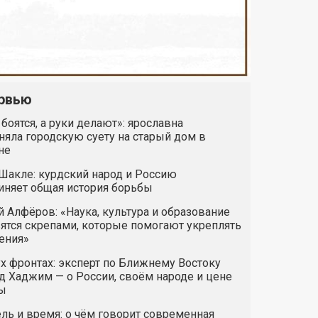
рвью
 боятся, а руки делают»: ярославна
яла городскую суету на старый дом в
не
Шакле: курдский народ и Россию
иняет общая история борьбы
 Алфёров: «Наука, культура и образование
ятся скрепами, которые помогают укреплять
ения»
х фронтах: эксперт по Ближнему Востоку
 Хаджим — о России, своём народе и цене
ы
ль и время: о чём говорит современная