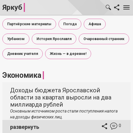
Яркуб
Партнёрские материалы
Погода
Афиша
Урбанизм
История Ярославля
Очарованный странник
Дневник учителя
Жизнь — в деревне!
Экономика
Доходы бюджета Ярославской
области за квартал выросли на два
миллиарда рублей
Основным источником роста стали поступления налога
на доходы физических лиц.
0
развернуть