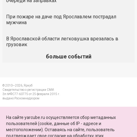
очереди на заправках
При пожаре на даче под Ярославлем пострадал
мужчина
В Ярославской области легковушка врезалась в
грузовик
больше событий
© 2010—2026, Яркуб
Свидетельство о регистрации СМИ:
Эл №ФС77-60775 от 25 февраля 2015 г.
выдано Роскомнадзором
КОНТАКТЫ
На сайте yarcube.ru осуществляется сбор метаданных
пользователей (cookie, данные об IP - адресе и
ПАРТНЕРЫ
местоположении). Оставаясь на сайте, пользователь
подтверждает свое
согласие на обработку этих
КАРТА САЙТА