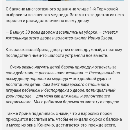
С балкона многоэтажного здания на улице 1-й Тормозной
выбросили плюшевого медведя. Затем кто-то достал из него
поролон и раскидал клочки по всему двору.
— В минус 30 всем двором веселились на уборке, — смеется
жительница этого двора и волонтер-эколог Ирина Эхова.
Как рассказала Ирина, двор у них очень дружный, а поэтому
последствия чьей-то шалости устраняли все вместе.
— Очень важно научить детей беречь природу и отвечать за
свои действия, — рассказывает женщина. — Раскиданный по
всему двору поролон из медведя — это двойной удар по
воспитанию детей. Сам факт варварского отношения к
игрушке ребенком и беспорядок во дворе, потенциальный
урон природе — для меня как для мамы и волонтера это
неприемлемо. Мы с ребятами боремся за чистоту и порядок.
Также Ирина поделилась с нами, что и взрослых порой
приходится воспитывать, чтобы не кидали окурки с балкона
и мусор из окна. Конечно, достигается это, прежде всего,