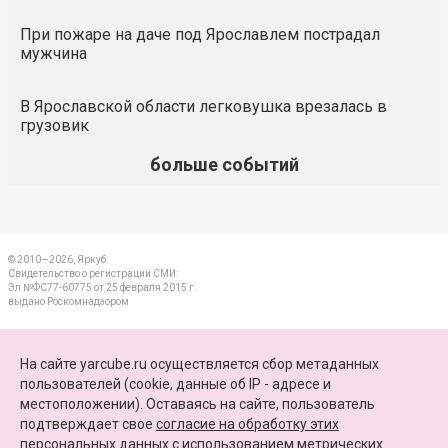
При пожаре на даче под Ярославлем пострадал
мужчина
В Ярославской области легковушка врезалась в
грузовик
больше событий
© 2010—2026, Яркуб
Свидетельство о регистрации СМИ:
Эл №ФС77-60775 от 25 февраля 2015 г.
выдано Роскомнадзором
КОНТАКТЫ
На сайте yarcube.ru осуществляется сбор метаданных
пользователей (cookie, данные об IP - адресе и
ПАРТНЕРЫ
местоположении). Оставаясь на сайте, пользователь
подтверждает свое
согласие на обработку этих
КАРТА САЙТА
персональных данных
c использованием метрических