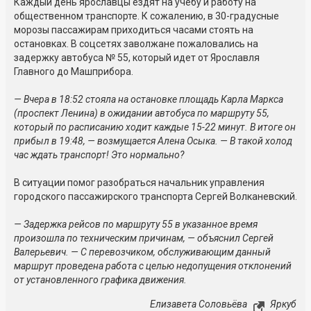
Каждый день ярославцы ездят на учебу и работу на
общественном транспорте. К сожалению, в 30-градусные
морозы пассажирам приходиться часами стоять на
остановках. В соцсетях заволжане пожаловались на
задержку автобуса № 55, который идет от Ярославля
Главного до Машприбора.
— Вчера в 18:52 стояла на остановке площадь Карла Маркса
(проспект Ленина) в ожидании автобуса по маршруту 55,
который по расписанию ходит каждые 15-22 минут. В итоге он
прибыл в 19:48, — возмущается Алена Осыка. — В такой холод
час ждать транспорт! Это нормально?
В ситуации помог разобраться начальник управления
городского пассажирского транспорта Сергей Волканевский.
— Задержка рейсов по маршруту 55 в указанное время
произошла по техническим причинам, — объяснил Сергей
Валерьевич. — С перевозчиком, обслуживающим данный
маршрут проведена работа с целью недопущения отклонений
от установленного графика движения.
Елизавета Соловьёва
Яркуб