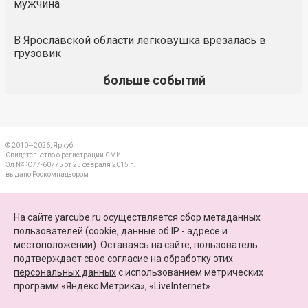
мужчина
В Ярославской области легковушка врезалась в
грузовик
больше событий
© 2010—2026, Яркуб
Свидетельство о регистрации СМИ:
Эл №ФС77-60775 от 25 февраля 2015 г.
выдано Роскомнадзором
КОНТАКТЫ
На сайте yarcube.ru осуществляется сбор метаданных
пользователей (cookie, данные об IP - адресе и
ПАРТНЕРЫ
местоположении). Оставаясь на сайте, пользователь
подтверждает свое
согласие на обработку этих
КАРТА САЙТА
персональных данных
c использованием метрических
программ «Яндекс.Метрика», «LiveInternet».
+7 (4852) 64-15-52
info@yarcube.ru