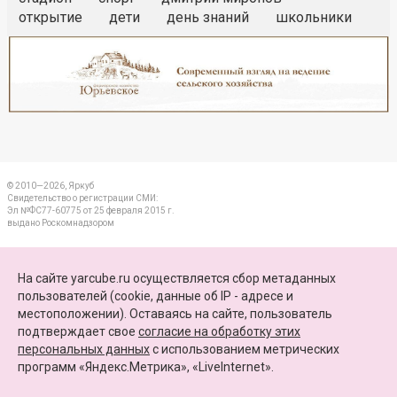
открытие
дети
день знаний
школьники
Реклама
Закрыть
© 2010—2026, Яркуб
Свидетельство о регистрации СМИ:
Эл №ФС77-60775 от 25 февраля 2015 г.
выдано Роскомнадзором
КОНТАКТЫ
На сайте yarcube.ru осуществляется сбор метаданных
пользователей (cookie, данные об IP - адресе и
ПАРТНЕРЫ
местоположении). Оставаясь на сайте, пользователь
подтверждает свое
согласие на обработку этих
КАРТА САЙТА
персональных данных
c использованием метрических
программ «Яндекс.Метрика», «LiveInternet».
+7 (4852) 64-15-52
info@yarcube.ru