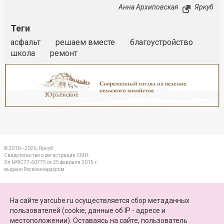
Анна Архиповская
Яркуб
Теги
асфальт
решаем вместе
благоустройство
школа
ремонт
Реклама
Закрыть
© 2010—2026, Яркуб
Свидетельство о регистрации СМИ:
Эл №ФС77-60775 от 25 февраля 2015 г.
выдано Роскомнадзором
КОНТАКТЫ
На сайте yarcube.ru осуществляется сбор метаданных
пользователей (cookie, данные об IP - адресе и
ПАРТНЕРЫ
местоположении). Оставаясь на сайте, пользователь