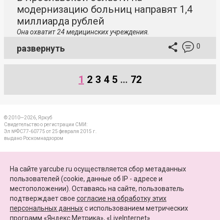
модернизацию больниц направят 1,4
миллиарда рублей
Она охватит 24 медицинских учреждения.
0
развернуть
1
2
3
4
5
...
72
© 2010—2026, Яркуб
Свидетельство о регистрации СМИ:
Эл №ФС77-60775 от 25 февраля 2015 г.
выдано Роскомнадзором
КОНТАКТЫ
На сайте yarcube.ru осуществляется сбор метаданных
пользователей (cookie, данные об IP - адресе и
ПАРТНЕРЫ
местоположении). Оставаясь на сайте, пользователь
подтверждает свое
согласие на обработку этих
КАРТА САЙТА
персональных данных
c использованием метрических
программ «Яндекс.Метрика», «LiveInternet».
+7 (4852) 64-15-52