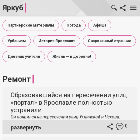
Яркуб
Партнёрские материалы
Погода
Афиша
Урбанизм
История Ярославля
Очарованный странник
Дневник учителя
Жизнь — в деревне!
Ремонт
Образовавшийся на пересечении улиц
«портал» в Ярославле полностью
устранили
Он появился на пересечении улиц Угличской и Чехова.
0
развернуть