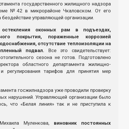
артамента государственного жилищного надзора
доме №42 в микрорайоне Чкаловском. От его
 бездействие управляющей организации.
 остекления оконных рам в подъездах,
ного покрытия, пораженные коррозией
водоснабжения, отсутствие теплоизоляции на
пленный подвал.
Все это свидетельствует:
топительного сезона не готов. Подготовлено
ректора областного департамента жилищно-
и и регулирования тарифов для принятия мер
тамента госжилнадзора уже проводили проверку
ных нарушений. Управляющей организации было
сь, что «Белая линия» так и не приступила к
Михаила Муленкова,
виновник постоянных