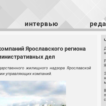
интервью
ред
омпаний Ярославского региона
Д
н
министративных дел
Р
Я
ударственного жилищного надзора Ярославской
нии управляющих компаний.
Э
н
м
В
п
с