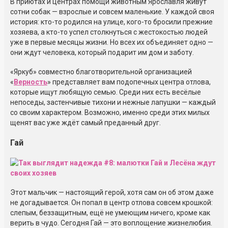
В приютах и центрах помощи животным Ярославля живут
сотни собак — взрослые и совсем маленькие. У каждой своя
история: кто-то родился на улице, кого-то бросили прежние
хозяева, а кто-то успел столкнуться с жестокостью людей
уже в первые месяцы жизни. Но всех их объединяет одно —
они ждут человека, который подарит им дом и заботу.
«Яркуб» совместно благотворительной организацией
«
Верность
» представляет вам подопечных центра отлова,
которые ищут любящую семью. Среди них есть весёлые
непоседы, застенчивые тихони и нежные лапушки — каждый
со своим характером. Возможно, именно среди этих милых
щенят вас уже ждёт самый преданный друг.
Гай
Этот мальчик — настоящий герой, хотя сам он об этом даже
не догадывается. Он попал в центр отлова совсем крошкой:
слепым, беззащитным, ещё не умеющим ничего, кроме как
верить в чудо. Сегодня Гай — это воплощение жизнелюбия.