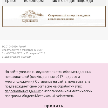
приют
волонтеры
Так выглядит надежда
Реклама
Закрыть
© 2010—2026, Яркуб
Свидетельство о регистрации СМИ:
Эл №ФС77-60775 от 25 февраля 2015 г.
выдано Роскомнадзором
КОНТАКТЫ
На сайте yarcube.ru осуществляется сбор метаданных
пользователей (cookie, данные об IP - адресе и
ПАРТНЕРЫ
местоположении). Оставаясь на сайте, пользователь
подтверждает свое
согласие на обработку этих
КАРТА САЙТА
персональных данных
c использованием метрических
программ «Яндекс.Метрика», «LiveInternet».
+7 (4852) 64-15-52
info@yarcube.ru
принять
Сайт функционирует при финансовой поддержке Министерства цифрового развития,