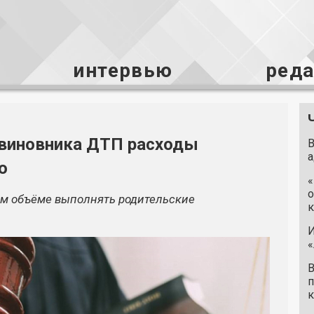
интервью
ред
 виновника ДТП расходы
В
а
ю
«
о
ом объёме выполнять родительские
к
И
«
В
п
к