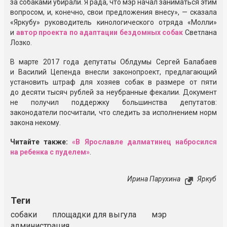
за собаками убирали. Я рада, что мэр начал заниматься этим
вопросом, и, конечно, свои предложения внесу», — сказала
«Яркубу» руководитель кинологического отряда «Молли»
и
автор проекта по адаптации бездомных собак
Светлана
Лозко.
В марте 2017 года депутаты Облдумы Сергей Балабаев
и Василий Цепенда внесли законопроект, предлагающий
установить штраф для хозяев собак в размере от пяти
до десяти тысяч рублей за неубранные фекалии. Документ
не получил поддержку большинства депутатов:
законодатели посчитали, что следить за исполнением норм
закона некому.
Читайте также:
«В Ярославле далматинец набросился
на ребенка с пуделем»
.
Ирина Парухина
Яркуб
Теги
собаки
площадки для выгула
мэр
администрация