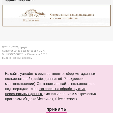
Реклама
Закрыть
© 2010—2026, Яркуб
Свидетельство о регистрации СМИ:
Эл №ФС77-60775 от 25 февраля 2015 г.
выдано Роскомнадзором
КОНТАКТЫ
На сайте yarcube.ru осуществляется сбор метаданных
пользователей (cookie, данные об IP - адресе и
ПАРТНЕРЫ
местоположении). Оставаясь на сайте, пользователь
подтверждает свое
согласие на обработку этих
КАРТА САЙТА
персональных данных
c использованием метрических
программ «Яндекс.Метрика», «LiveInternet».
+7 (4852) 64-15-52
info@yarcube.ru
принять
Сайт функционирует при финансовой поддержке Министерства цифрового развития,