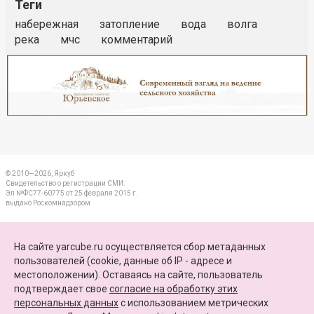
Теги
набережная
затопление
вода
волга
река
мчс
комментарий
Реклама
Закрыть
© 2010—2026, Яркуб
Свидетельство о регистрации СМИ:
Эл №ФС77-60775 от 25 февраля 2015 г.
выдано Роскомнадзором
КОНТАКТЫ
На сайте yarcube.ru осуществляется сбор метаданных
пользователей (cookie, данные об IP - адресе и
ПАРТНЕРЫ
местоположении). Оставаясь на сайте, пользователь
подтверждает свое
согласие на обработку этих
КАРТА САЙТА
персональных данных
c использованием метрических