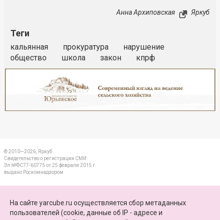
Анна Архиповская
Яркуб
Теги
кальянная
прокуратура
нарушение
общество
школа
закон
кпрф
Реклама
Закрыть
© 2010—2026, Яркуб
Свидетельство о регистрации СМИ:
Эл №ФС77-60775 от 25 февраля 2015 г.
выдано Роскомнадзором
КОНТАКТЫ
На сайте yarcube.ru осуществляется сбор метаданных
пользователей (cookie, данные об IP - адресе и
ПАРТНЕРЫ