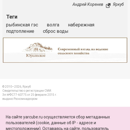
Андрей Коренев
Яркуб
Теги
рыбинская гэс
волга
набережная
подтопление
сброс воды
Реклама
Закрыть
© 2010—2026, Яркуб
Свидетельство о регистрации СМИ:
Эл №ФС77-60775 от 25 февраля 2015 г.
выдано Роскомнадзором
КОНТАКТЫ
На сайте yarcube.ru осуществляется сбор метаданных
пользователей (cookie, данные об IP - адресе и
ПАРТНЕРЫ
местоположении). Оставаясь на сайте, пользователь