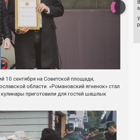
В
а
У
й 10 сентября на Советской площади,
славской области. «Романовский ягненок» стал
 кулинары приготовили для гостей шашлык