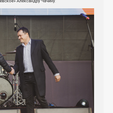
евское» Александру Чачину.