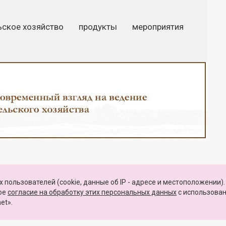
ьское хозяйство
продукты
мероприятия
Закрыть
 пользователей (cookie, данные об IP - адресе и местоположении).
КАРТА САЙТА
вое
согласие на обработку этих персональных данных
c использова
et».
о развития, связи и массовых коммуникаций Российской Федерации