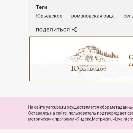
Теги
Юрьевское
романовская овца
сел
поделиться
Реклама
© 2010—2026, Яркуб
На сайте yarcube.ru осуществляется сбор метаданных
КОНТАКТЫ
ПАРТНЕРЫ
Свидетельство о регистрации СМИ:
Оставаясь на сайте, пользователь подтверждает с
Эл №ФС77-60775 от 25 февраля 2015 г.
метрических программ «Яндекс.Метрика», «LiveIntern
выдано Роскомнадзором
Сайт функционирует при финансовой поддержке Министерства цифровог