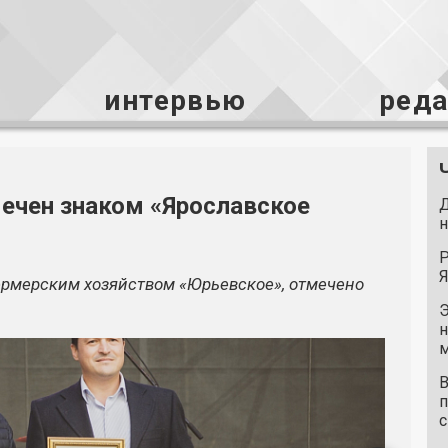
интервью
ред
ечен знаком «Ярославское
Д
н
Р
Я
ермерским хозяйством «Юрьевское», отмечено
Э
н
м
В
п
с