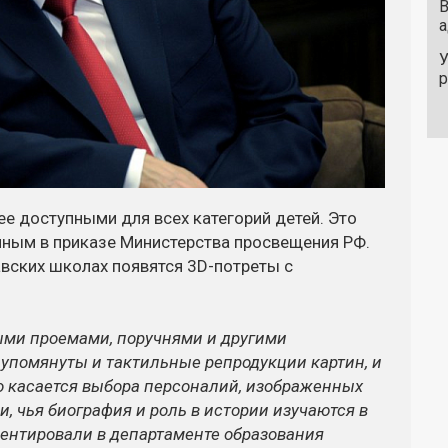
В
а
У
е доступными для всех категорий детей. Это
нным в приказе Министерства просвещения РФ.
авских школах появятся 3D-потреты с
ыми проемами, поручнями и другими
 упомянуты и тактильные репродукции картин, и
о касается выбора персоналий, изображенных
ди, чья биография и роль в истории изучаются в
ентировали в департаменте образования