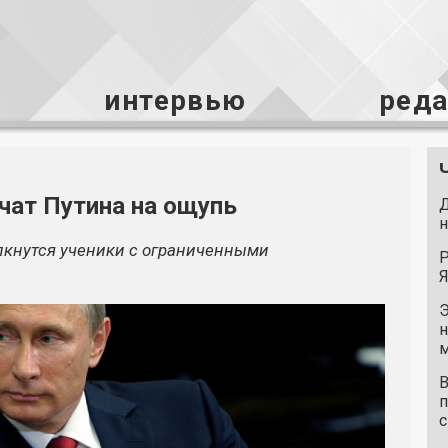
интервью
ред
чат Путина на ощупь
Д
н
лкнутся ученики с ограниченными
Р
Я
Э
н
м
В
п
с