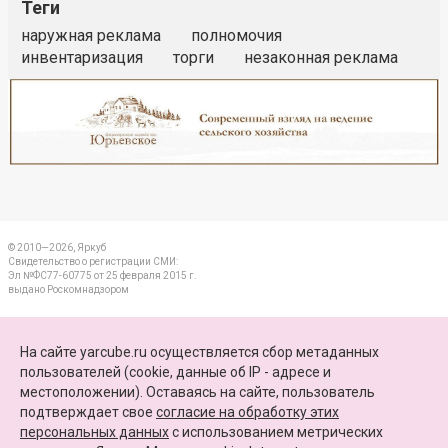
Теги
наружная реклама
полномочия
инвентаризация
торги
незаконная реклама
Реклама
Закрыть
© 2010—2026, Яркуб
Свидетельство о регистрации СМИ:
Эл №ФС77-60775 от 25 февраля 2015 г.
выдано Роскомнадзором
КОНТАКТЫ
На сайте yarcube.ru осуществляется сбор метаданных
пользователей (cookie, данные об IP - адресе и
ПАРТНЕРЫ
местоположении). Оставаясь на сайте, пользователь
подтверждает свое
согласие на обработку этих
КАРТА САЙТА
персональных данных
c использованием метрических