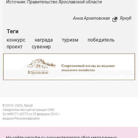
Источник: Правительство Ярославской области
Анна Архиповская
Яркуб
Теги
конкурс
награда
туризм
победитель
проект
сувенир
Реклама
Закрыть
© 2010—2026, Яркуб
Свидетельство о регистрации СМИ:
Эл №ФС77-60775 от 25 февраля 2015 г.
выдано Роскомнадзором
КОНТАКТЫ
На сайте yarcube.ru осуществляется сбор метаданных