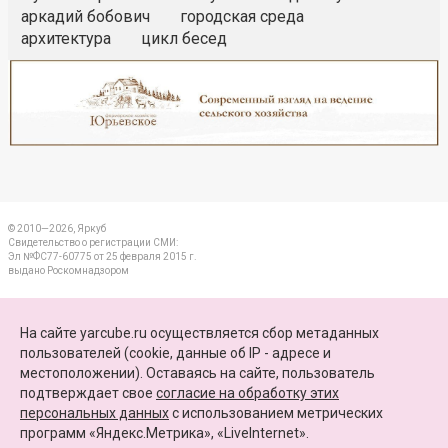
аркадий бобович
городская среда
архитектура
цикл бесед
Реклама
Закрыть
© 2010—2026, Яркуб
Свидетельство о регистрации СМИ:
Эл №ФС77-60775 от 25 февраля 2015 г.
выдано Роскомнадзором
КОНТАКТЫ
На сайте yarcube.ru осуществляется сбор метаданных
пользователей (cookie, данные об IP - адресе и
ПАРТНЕРЫ
местоположении). Оставаясь на сайте, пользователь
подтверждает свое
согласие на обработку этих
КАРТА САЙТА
персональных данных
c использованием метрических
программ «Яндекс.Метрика», «LiveInternet».
+7 (4852) 64-15-52
info@yarcube.ru