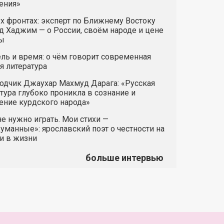
ения»
х фронтах: эксперт по Ближнему Востоку
 Хаджим — о России, своём народе и цене
ы
ль и время: о чём говорит современная
я литература
одчик Джаухар Махмуд Дарага: «Русская
тура глубоко проникла в сознание и
ние курдского народа»
е нужно играть. Мои стихи —
манные»: ярославский поэт о честности на
и в жизни
больше интервью