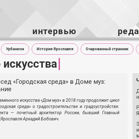
интервью
ред
Урбанизм
История Ярославля
Очарованный странник
 искусства
сед «Городская среда» в Доме муз:
ание
Д
н
еменного искусства «Дом муз» в 2018 году продолжит цикл
родская среда» о градостроительстве и градоустройстве.
Р
екта — почетный архитектор России, бывший Главный
Я
 Ярославля Аркадий Бобович.
Э
н
м