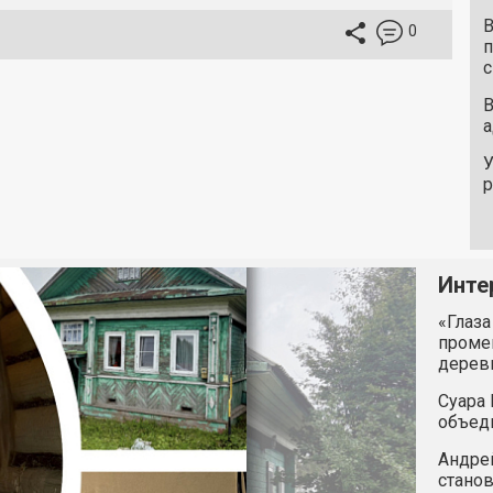
В
0
п
с
В
а
У
Инте
«Глаза
промен
дерев
Суара 
объед
Андрей
станов