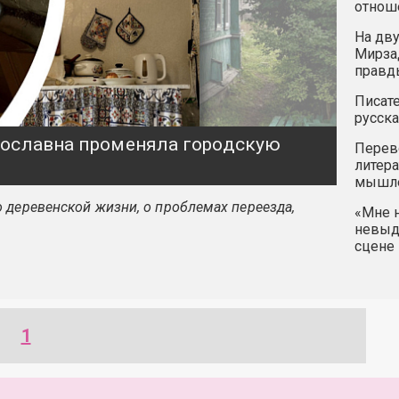
отнош
На дву
Мирзад
правд
Писате
русска
ярославна променяла городскую
Перев
литера
мышле
 деревенской жизни, о проблемах переезда,
«Мне н
невыду
сцене 
1