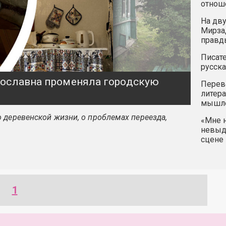
отнош
На дву
Мирзад
правд
Писате
русска
ярославна променяла городскую
Перев
литера
мышле
 деревенской жизни, о проблемах переезда,
«Мне н
невыду
сцене 
1