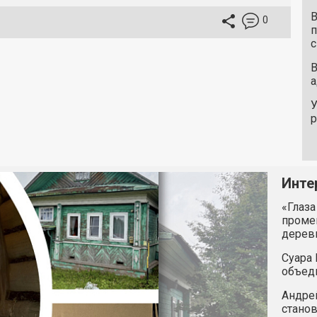
В
0
п
с
В
а
У
Инте
«Глаза
промен
дерев
Суара 
объед
Андрей
станов