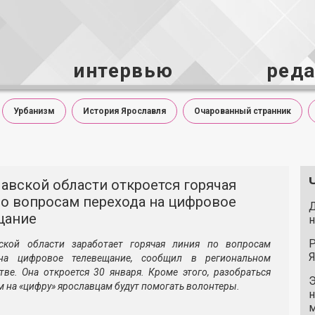
интервью
ред
Урбанизм
История Ярославля
Очарованный странник
авской области откроется горячая
по вопросам перехода на цифровое
Д
щание
н
Р
ской области заработает горячая линия по вопросам
Я
на цифровое телевещание, сообщил в региональном
тве. Она откроется 30 января. Кроме этого, разобраться
Э
м на «цифру» ярославцам будут помогать волонтеры.
н
м