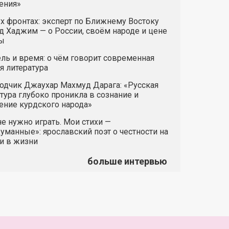
ения»
х фронтах: эксперт по Ближнему Востоку
 Хаджим — о России, своём народе и цене
ы
ль и время: о чём говорит современная
я литература
одчик Джаухар Махмуд Дарага: «Русская
тура глубоко проникла в сознание и
ние курдского народа»
е нужно играть. Мои стихи —
манные»: ярославский поэт о честности на
и в жизни
больше интервью