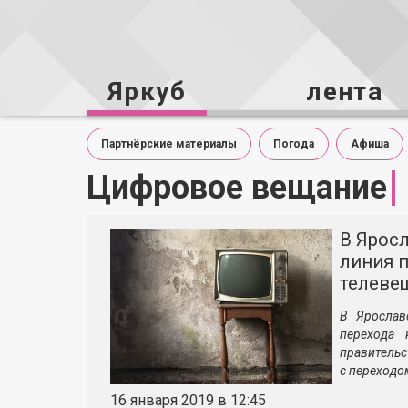
Яркуб
лента
Партнёрские материалы
Погода
Афиша
Цифровое вещание
В Яросл
линия 
телеве
В Ярослав
перехода 
правительс
с переходо
16 января 2019 в 12:45