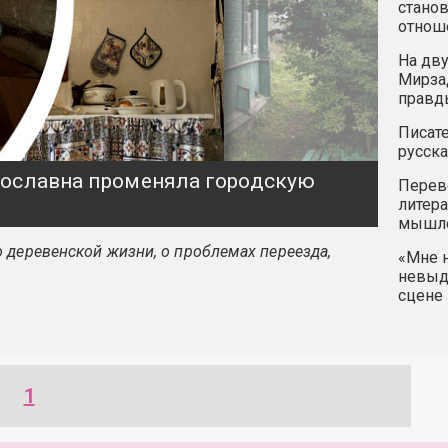
станов
отнош
На дву
Мирзад
правд
Писате
русска
ярославна променяла городскую
Перев
литера
мышле
 деревенской жизни, о проблемах переезда,
«Мне н
невыду
сцене 
1