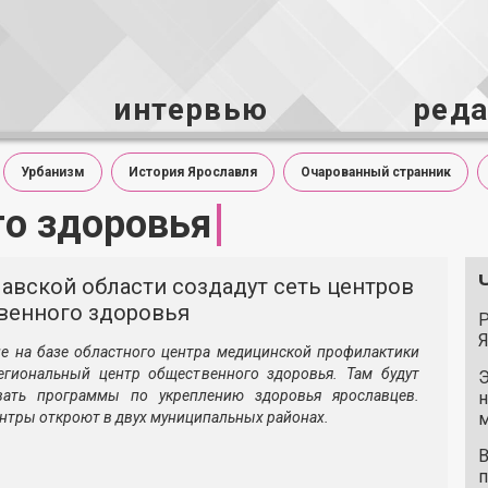
интервью
ред
Урбанизм
История Ярославля
Очарованный странник
о здоровья
авской области создадут сеть центров
венного здоровья
Р
Я
е на базе областного центра медицинской профилактики
егиональный центр общественного здоровья. Там будут
Э
вать программы по укреплению здоровья ярославцев.
н
ентры откроют в двух муниципальных районах.
м
В
п