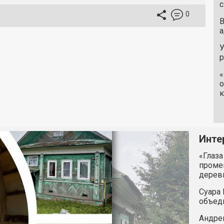
с
0
В
а
У
«
о
к
Инте
«Глаза
промен
дерев
Суара 
объед
Андрей