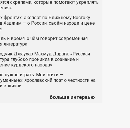
ятся скрепами, которые помогают укреплять
ения»
х фронтах: эксперт по Ближнему Востоку
 Хаджим — о России, своём народе и цене
ы
ль и время: о чём говорит современная
я литература
одчик Джаухар Махмуд Дарага: «Русская
тура глубоко проникла в сознание и
ние курдского народа»
е нужно играть. Мои стихи —
манные»: ярославский поэт о честности на
и в жизни
больше интервью