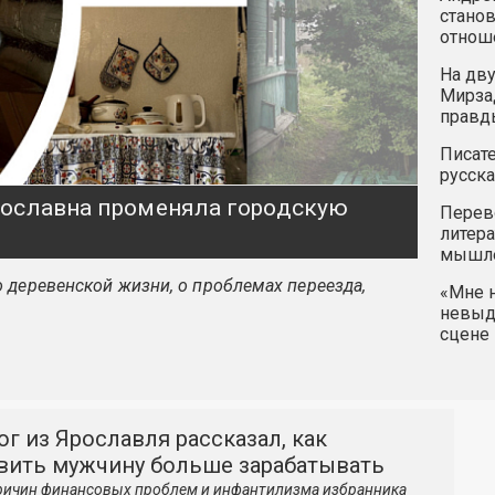
станов
отнош
На дву
Мирзад
правд
Писате
русска
ярославна променяла городскую
Перев
литера
мышле
 деревенской жизни, о проблемах переезда,
«Мне н
невыду
сцене 
г из Ярославля рассказал, как
вить мужчину больше зарабатывать
ричин финансовых проблем и инфантилизма избранника