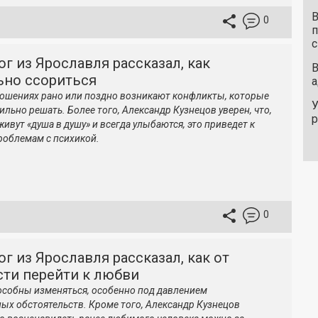
В
0
п
с
г из Ярославля рассказал, как
В
ьно ссориться
а
ношениях рано или поздно возникают конфликты, которые
У
ильно решать. Более того, Александр Кузнецов уверен, что,
ивут «душа в душу» и всегда улыбаются, это приведет к
облемам с психикой.
0
г из Ярославля рассказал, как от
сти перейти к любви
особны изменяться, особенно под давлением
ых обстоятельств. Кроме того, Александр Кузнецов