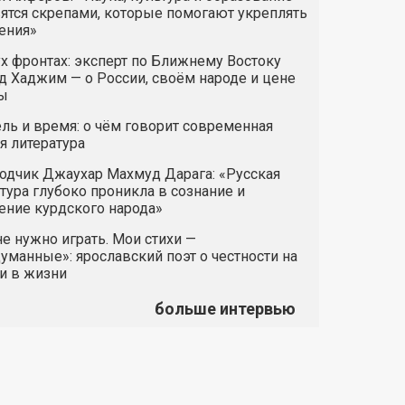
ятся скрепами, которые помогают укреплять
ения»
х фронтах: эксперт по Ближнему Востоку
 Хаджим — о России, своём народе и цене
ы
ль и время: о чём говорит современная
я литература
одчик Джаухар Махмуд Дарага: «Русская
тура глубоко проникла в сознание и
ние курдского народа»
е нужно играть. Мои стихи —
манные»: ярославский поэт о честности на
и в жизни
больше интервью