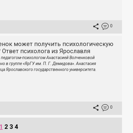
0
бенок может получить психологическую
 Ответ психолога из Ярославля
с
педагогом-психологом
Анастасией Волченковой
но в группе «ЯрГУ им.
П. Г. Демидова
». Анастасия
ца Ярославского государственного университета.
0
1
2
3
4