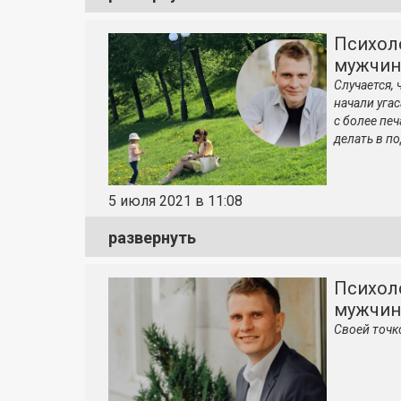
Психоло
мужчин
Случается, 
начали уга
с более пе
делать в п
5 июля 2021 в 11:08
развернуть
Психоло
мужчин
Своей точк