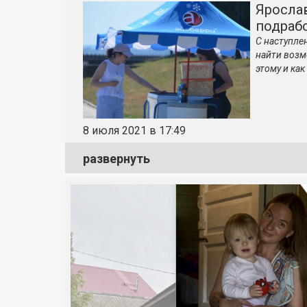
Яросла
подраб
С наступле
найти возм
этому и как
8 июля 2021 в 17:49
развернуть