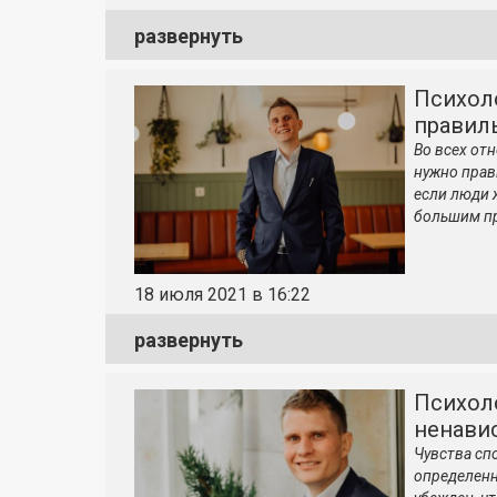
развернуть
Психоло
правил
Во всех от
нужно прав
если люди ж
большим пр
18 июля 2021 в 16:22
развернуть
Психоло
ненави
Чувства сп
определенн