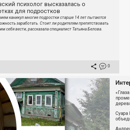
вский психолог высказалась о
отках для подростков
нием каникул многие подростки старше 14 лет пытаются
ожность заработать. Стоит ли родителям препятствовать
 им себя вести, рассказала специалист Татьяна Белова.
0
Инте
«Глаза
промен
дерев
Суара 
объед
Андрей