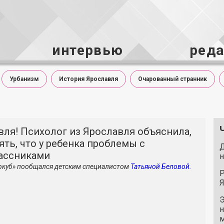
интервью
ред
Урбанизм
История Ярославля
Очарованный странник
вля! Психолог из Ярославля объяснила,
ять, что у ребенка проблемы с
Д
ассниками
н
ркуб» пообщался детским специалистом
Татьяной Беловой.
Р
Я
Э
н
м