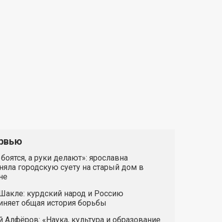
рвью
 боятся, а руки делают»: ярославна
яла городскую суету на старый дом в
не
Шакле: курдский народ и Россию
иняет общая история борьбы
 Алфёров: «Наука, культура и образование