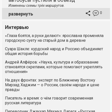
автобусы пустили в объезд
Изменены схемы трёх маршрутов.
0
развернуть
Интервью
«Глаза боятся, а руки делают»: ярославна променяла
городскую суету на старый дом в деревне
Суара Шакле: курдский народ и Россию объединяет
общая история борьбы
Андрей Алфёров: «Наука, культура и образование
становятся скрепами, которые помогают укреплять
отношения»
На двух фронтах: эксперт по Ближнему Востоку
Мирзад Хаджим — о России, своём народе и цене
правды
Писатель и время: о чём говорит современная
русская литература
Переводчик Джаухар Махмуд Дарага: «Русская