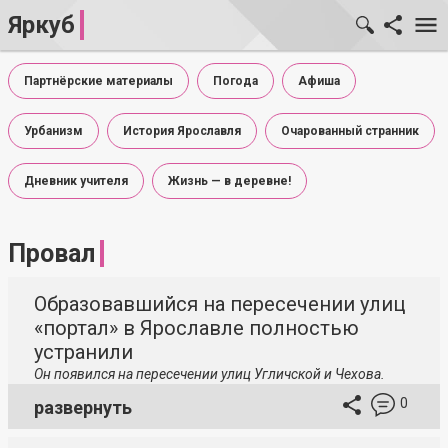
Яркуб
Партнёрские материалы
Погода
Афиша
Урбанизм
История Ярославля
Очарованный странник
Дневник учителя
Жизнь — в деревне!
Провал
Образовавшийся на пересечении улиц
«портал» в Ярославле полностью
устранили
Он появился на пересечении улиц Угличской и Чехова.
0
развернуть