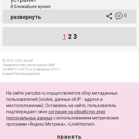
В ближайшее время.
0
развернуть
1
2
3
© 2010—2026, Яркуб
Свидетельство о регистрации СМИ:
Эл №ФС77-60775 от 25 февраля 2015 г.
выдано Роскомнадзором
КОНТАКТЫ
На сайте yarcube.ru осуществляется сбор метаданных
пользователей (cookie, данные об IP - адресе и
ПАРТНЕРЫ
местоположении). Оставаясь на сайте, пользователь
подтверждает свое
согласие на обработку этих
КАРТА САЙТА
персональных данных
c использованием метрических
программ «Яндекс.Метрика», «LiveInternet».
+7 (4852) 64-15-52
info@yarcube.ru
принять
Сайт функционирует при финансовой поддержке Министерства цифрового развития,