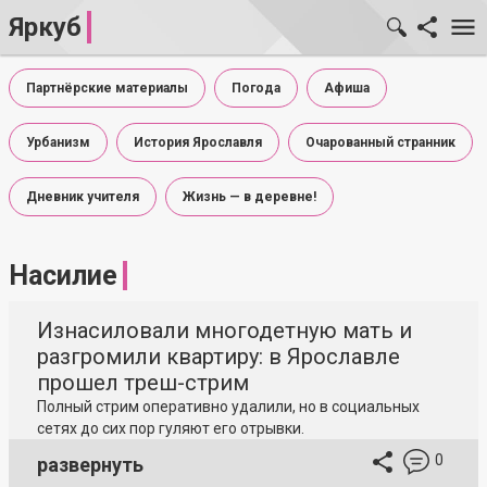
Яркуб
Партнёрские материалы
Погода
Афиша
Урбанизм
История Ярославля
Очарованный странник
Дневник учителя
Жизнь — в деревне!
Насилие
Изнасиловали многодетную мать и
разгромили квартиру: в Ярославле
прошел треш-стрим
Полный стрим оперативно удалили, но в социальных
сетях до сих пор гуляют его отрывки.
0
развернуть