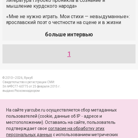
литература глубоко проникла в сознание и
мышление курдского народа»
«Мне не нужно играть. Мои стихи — невыдуманные»:
ярославский поэт о честности на сцене и в жизни
больше интервью
1
© 2010—2026, Яркуб
Свидетельство о регистрации СМИ:
Эл №ФС77-60775 от 25 февраля 2015 г.
выдано Роскомнадзором
КОНТАКТЫ
На сайте yarcube.ru осуществляется сбор метаданных
пользователей (cookie, данные об IP - адресе и
ПАРТНЕРЫ
местоположении). Оставаясь на сайте, пользователь
подтверждает свое
согласие на обработку этих
КАРТА САЙТА
персональных данных
c использованием метрических